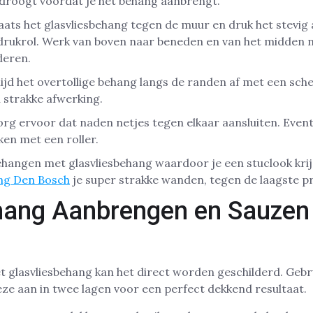
itdroogt voordat je het behang aanbrengt.
aats het glasvliesbehang tegen de muur en druk het stevig
drukrol. Werk van boven naar beneden en van het midden
deren.
ijd het overtollige behang langs de randen af met een sch
 strakke afwerking.
rg ervoor dat naden netjes tegen elkaar aansluiten. Event
ken met een roller.
angen met glasvliesbehang waardoor je een stuclook krijg
ang Den Bosch
je super strakke wanden, tegen de laagste pr
hang Aanbrengen en Sauzen 
 glasvliesbehang kan het direct worden geschilderd. Gebr
eze aan in twee lagen voor een perfect dekkend resultaat.