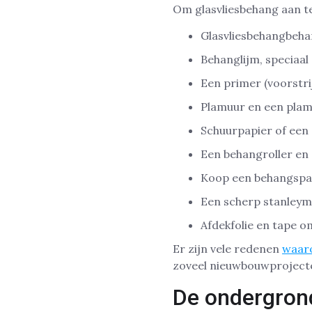
Om glasvliesbehang aan te
Glasvliesbehangbeha
Behanglijm, speciaal
Een primer (voorstr
Plamuur en een plam
Schuurpapier of een
Een behangroller en 
Koop een behangspat
Een scherp stanleym
Afdekfolie en tape 
Er zijn vele redenen
waaro
zoveel nieuwbouwprojecten
De ondergrond