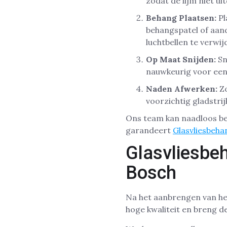
zodat de lijm niet u
Behang Plaatsen:
Pl
behangspatel of aan
luchtbellen te verwij
Op Maat Snijden:
Sn
nauwkeurig voor een
Naden Afwerken:
Zo
voorzichtig gladstrij
Ons team kan naadloos beh
garandeert
Glasvliesbeh
Glasvliesbe
Bosch
Na het aanbrengen van het
hoge kwaliteit en breng d