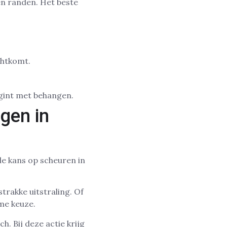
en randen. Het beste
chtkomt.
gint met behangen.
gen in
e kans op scheuren in
trakke uitstraling. Of
mme keuze.
. Bij deze actie krijg