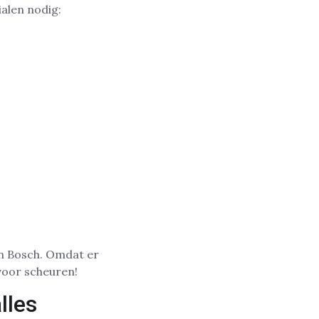
ialen nodig:
n Bosch. Omdat er
voor scheuren!
lles