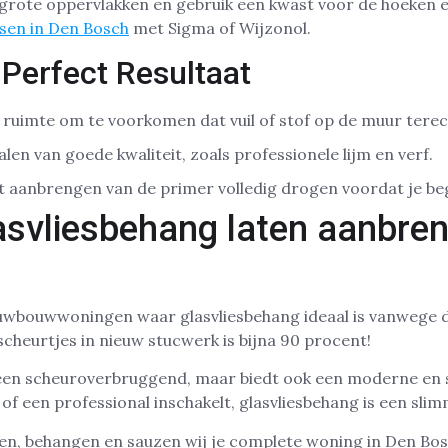
 grote oppervlakken en gebruik een kwast voor de hoeken 
usen in Den Bosch
met Sigma of Wijzonol.
 Perfect Resultaat
e ruimte om te voorkomen dat vuil of stof op de muur tere
alen van goede kwaliteit, zoals professionele lijm en verf.
t aanbrengen van de primer volledig drogen voordat je be
asvliesbehang laten aanbren
euwbouwwoningen waar glasvliesbehang ideaal is vanwege d
scheurtjes in nieuw stucwerk is bijna 90 procent!
lleen scheuroverbruggend, maar biedt ook een moderne en s
t of een professional inschakelt, glasvliesbehang is een sli
n, behangen en sauzen wij je complete woning in Den Bosch