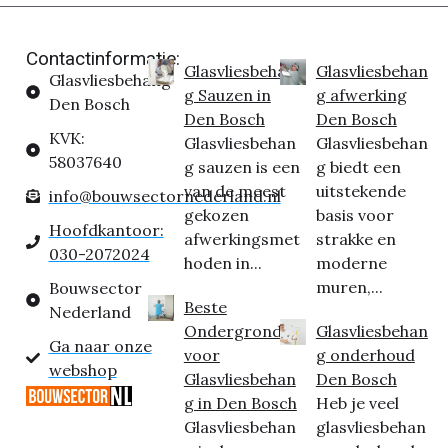
Contactinformatie:
Glasvliesbehan
Glasvliesbehan
Glasvliesbehang
g Sauzen in
g afwerking
Den Bosch
Den Bosch
Den Bosch
KVK:
Glasvliesbehan
Glasvliesbehan
58037640
g sauzen is een
g biedt een
van de meest
uitstekende
info@bouwsectornederland.nl
gekozen
basis voor
Hoofdkantoor:
afwerkingsmet
strakke en
030-2072024
hoden in...
moderne
muren,...
Bouwsector
Beste
Nederland
Ondergrond
Glasvliesbehan
Ga naar onze
voor
g onderhoud
webshop
Glasvliesbehan
Den Bosch
g in Den Bosch
Heb je veel
Glasvliesbehan
glasvliesbehan