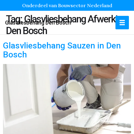
Onderdeel van Bouwsector Nederland
Tag:
Glasvliesbehang Afwerking
Glasvliesbehang Den Bosch
Den Bosch
Glasvliesbehang Sauzen in Den
Bosch