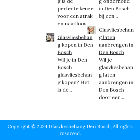
g is de
g onderhoud
perfecte keuze
in Den Bosch
voor een strak
bij een...
en naadloos...
Glasvliesbehan
Glasvliesbehan
g laten
g kopen in Den
aanbrengen in
Bosch
Den Bosch
Wil je in Den
Wil je
Bosch
glasvliesbehan
glasvliesbehan
g laten
g kopen? Het
aanbrengen in
is dé...
Den Bosch
door een...
Copyright © 2024 Glasvliesbehang Den Bosch, All rights
reserved.