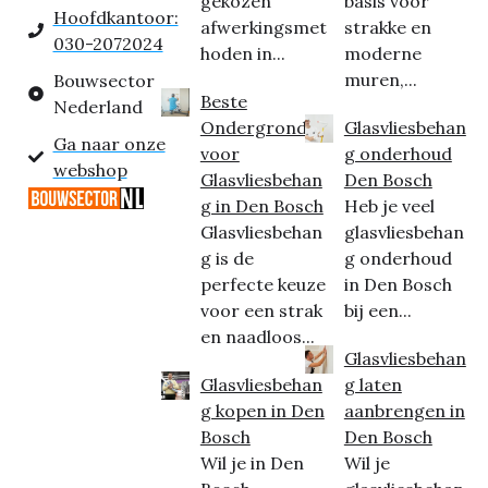
gekozen
basis voor
Hoofdkantoor:
afwerkingsmet
strakke en
030-2072024
hoden in...
moderne
muren,...
Bouwsector
Beste
Nederland
Ondergrond
Glasvliesbehan
Ga naar onze
voor
g onderhoud
webshop
Glasvliesbehan
Den Bosch
g in Den Bosch
Heb je veel
Glasvliesbehan
glasvliesbehan
g is de
g onderhoud
perfecte keuze
in Den Bosch
voor een strak
bij een...
en naadloos...
Glasvliesbehan
Glasvliesbehan
g laten
g kopen in Den
aanbrengen in
Bosch
Den Bosch
Wil je in Den
Wil je