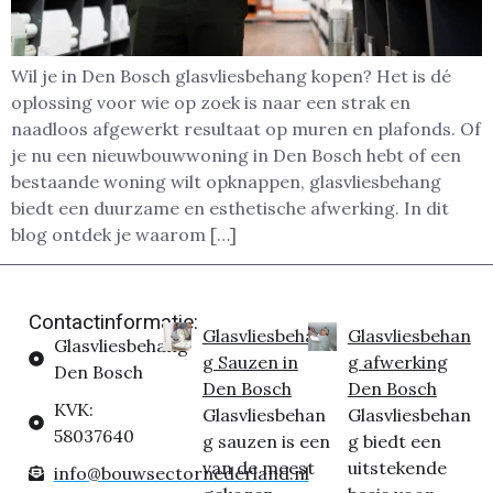
Wil je in Den Bosch glasvliesbehang kopen? Het is dé
oplossing voor wie op zoek is naar een strak en
naadloos afgewerkt resultaat op muren en plafonds. Of
je nu een nieuwbouwwoning in Den Bosch hebt of een
bestaande woning wilt opknappen, glasvliesbehang
biedt een duurzame en esthetische afwerking. In dit
blog ontdek je waarom […]
Contactinformatie:
Glasvliesbehan
Glasvliesbehan
Glasvliesbehang
g Sauzen in
g afwerking
Den Bosch
Den Bosch
Den Bosch
KVK:
Glasvliesbehan
Glasvliesbehan
58037640
g sauzen is een
g biedt een
van de meest
uitstekende
info@bouwsectornederland.nl