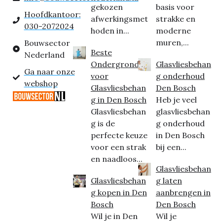
gekozen
basis voor
Hoofdkantoor:
afwerkingsmet
strakke en
030-2072024
hoden in...
moderne
muren,...
Bouwsector
Beste
Nederland
Ondergrond
Glasvliesbehan
Ga naar onze
voor
g onderhoud
webshop
Glasvliesbehan
Den Bosch
g in Den Bosch
Heb je veel
Glasvliesbehan
glasvliesbehan
g is de
g onderhoud
perfecte keuze
in Den Bosch
voor een strak
bij een...
en naadloos...
Glasvliesbehan
Glasvliesbehan
g laten
g kopen in Den
aanbrengen in
Bosch
Den Bosch
Wil je in Den
Wil je