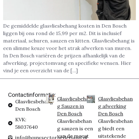
De gemiddelde glasvliesbehang kosten in Den Bosch
liggen bij ons rond de 15,99 per m2. Dit is inclusief
materiaal, schuren, sauzen en kitten. Glasvliesbehang is
een slimme keuze voor het strak afwerken van muren.
In Den Bosch variëren de prijzen afhankelijk van de
afwerking, projectomvang en specifieke wensen. Hier
vind je een overzicht van de […]
Contactinformatie:
Glasvliesbehan
Glasvliesbehan
Glasvliesbehang
g Sauzen in
g afwerking
Den Bosch
Den Bosch
Den Bosch
KVK:
Glasvliesbehan
Glasvliesbehan
58037640
g sauzen is een
g biedt een
van de meest
uitstekende
info@bouwsectornederland.nl