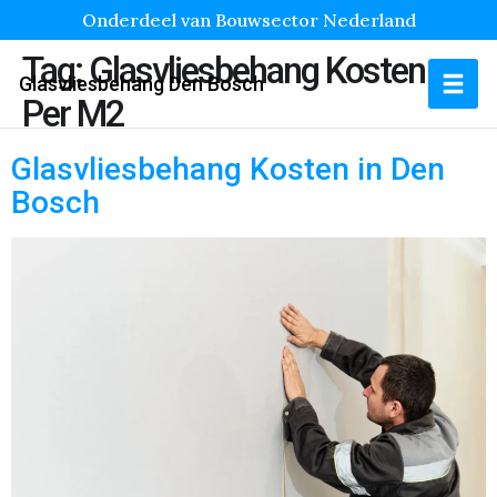
Onderdeel van Bouwsector Nederland
Tag:
Glasvliesbehang Kosten
Glasvliesbehang Den Bosch
Per M2
Glasvliesbehang Kosten in Den
Bosch