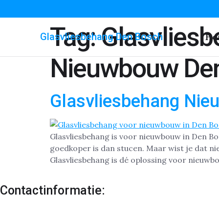
Tag:
Glasvlies
Glasvliesbehang Den Bosch
Ho
Nieuwbouw De
Glasvliesbehang Ni
Glasvliesbehang is voor nieuwbouw in Den B
goedkoper is dan stucen. Maar wist je dat 
Glasvliesbehang is dé oplossing voor nieuwbo
Contactinformatie: