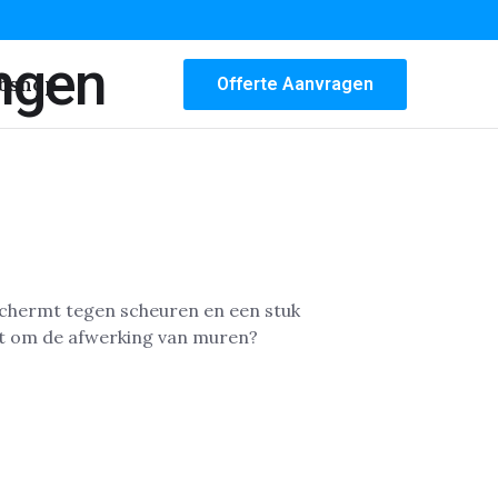
ngen
bshop
Offerte Aanvragen
schermt tegen scheuren en een stuk
at om de afwerking van muren?