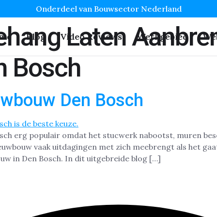
Onderdeel van Bouwsector Nederland
behang Laten Aanbre
me
Blog
Video Reviews
Werkgebied
We
n Bosch
euwbouw Den Bosch
osch erg populair omdat het stucwerk nabootst, muren be
nieuwbouw vaak uitdagingen met zich meebrengt als het ga
uw in Den Bosch. In dit uitgebreide blog […]