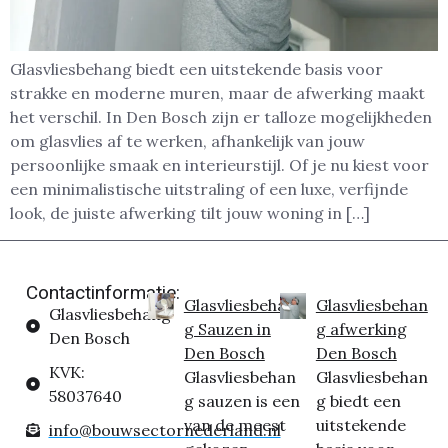
Glasvliesbehang biedt een uitstekende basis voor
strakke en moderne muren, maar de afwerking maakt
het verschil. In Den Bosch zijn er talloze mogelijkheden
om glasvlies af te werken, afhankelijk van jouw
persoonlijke smaak en interieurstijl. Of je nu kiest voor
een minimalistische uitstraling of een luxe, verfijnde
look, de juiste afwerking tilt jouw woning in […]
Contactinformatie:
Glasvliesbehan
Glasvliesbehan
Glasvliesbehang
g Sauzen in
g afwerking
Den Bosch
Den Bosch
Den Bosch
KVK:
Glasvliesbehan
Glasvliesbehan
58037640
g sauzen is een
g biedt een
van de meest
uitstekende
info@bouwsectornederland.nl