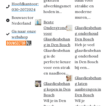
gekozen
basis voor
Hoofdkantoor:
afwerkingsmet
strakke en
030-2072024
hoden in...
moderne
muren,...
Bouwsector
Beste
Nederland
Ondergrond
Glasvliesbehan
Ga naar onze
voor
g onderhoud
webshop
Glasvliesbehan
Den Bosch
g in Den Bosch
Heb je veel
Glasvliesbehan
glasvliesbehan
g is de
g onderhoud
perfecte keuze
in Den Bosch
voor een strak
bij een...
en naadloos...
Glasvliesbehan
Glasvliesbehan
g laten
g kopen in Den
aanbrengen in
Bosch
Den Bosch
Wil je in Den
Wil je