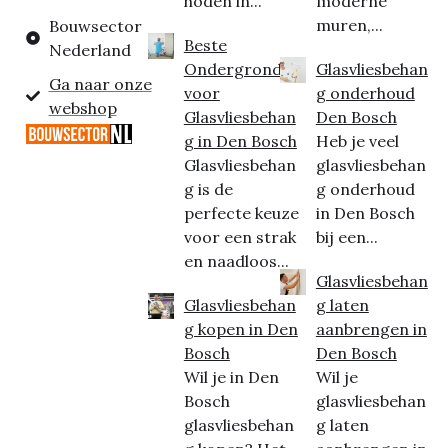
hoden in...
moderne
muren,...
Bouwsector
Beste
Nederland
Ondergrond
Glasvliesbehan
Ga naar onze
voor
g onderhoud
webshop
Glasvliesbehan
Den Bosch
g in Den Bosch
Heb je veel
Glasvliesbehan
glasvliesbehan
g is de
g onderhoud
perfecte keuze
in Den Bosch
voor een strak
bij een...
en naadloos...
Glasvliesbehan
Glasvliesbehan
g laten
g kopen in Den
aanbrengen in
Bosch
Den Bosch
Wil je in Den
Wil je
Bosch
glasvliesbehan
glasvliesbehan
g laten