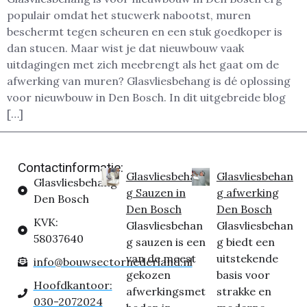
populair omdat het stucwerk nabootst, muren
beschermt tegen scheuren en een stuk goedkoper is
dan stucen. Maar wist je dat nieuwbouw vaak
uitdagingen met zich meebrengt als het gaat om de
afwerking van muren? Glasvliesbehang is dé oplossing
voor nieuwbouw in Den Bosch. In dit uitgebreide blog
[…]
Contactinformatie:
Glasvliesbehan
Glasvliesbehan
Glasvliesbehang
g Sauzen in
g afwerking
Den Bosch
Den Bosch
Den Bosch
KVK:
Glasvliesbehan
Glasvliesbehan
58037640
g sauzen is een
g biedt een
van de meest
uitstekende
info@bouwsectornederland.nl
gekozen
basis voor
Hoofdkantoor:
afwerkingsmet
strakke en
030-2072024