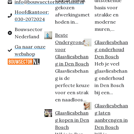
van de meest
uitstekende
info@bouwsectornederland.nl
gekozen
basis voor
Hoofdkantoor:
afwerkingsmet
strakke en
030-2072024
hoden in...
moderne
muren,...
Bouwsector
Beste
Nederland
Ondergrond
Glasvliesbehan
Ga naar onze
voor
g onderhoud
webshop
Glasvliesbehan
Den Bosch
g in Den Bosch
Heb je veel
Glasvliesbehan
glasvliesbehan
g is de
g onderhoud
perfecte keuze
in Den Bosch
voor een strak
bij een...
en naadloos...
Glasvliesbehan
Glasvliesbehan
g laten
g kopen in Den
aanbrengen in
Bosch
Den Bosch