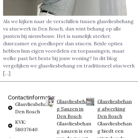
Als we kijken naar de verschillen tussen glasvliesbehang
vs stucwerk in Den Bosch, dan wint behang op alle
punten bij nieuwbouw. Het is namelijk sterker,
duurzamer en goedkoper dan stucen. Beide opties
hebben hun eigen voordelen en toepassingen, maar
welke past het beste bij jouw woning? In dit blog
vergelijken we glasvliesbehang en traditioneel stucwerk
[…]
Contactinformatie:
Glasvliesbehan
Glasvliesbehan
Glasvliesbehang
g Sauzen in
g afwerking
Den Bosch
Den Bosch
Den Bosch
KVK:
Glasvliesbehan
Glasvliesbehan
58037640
g sauzen is een
g biedt een