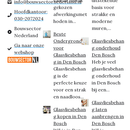
van de meest
uitstekende
info@bouwsectornederland.nl
gekozen
basis voor
Hoofdkantoor:
afwerkingsmet
strakke en
030-2072024
hoden in...
moderne
muren,...
Bouwsector
Beste
Nederland
Ondergrond
Glasvliesbehan
Ga naar onze
voor
g onderhoud
webshop
Glasvliesbehan
Den Bosch
g in Den Bosch
Heb je veel
Glasvliesbehan
glasvliesbehan
g is de
g onderhoud
perfecte keuze
in Den Bosch
voor een strak
bij een...
en naadloos...
Glasvliesbehan
Glasvliesbehan
g laten
g kopen in Den
aanbrengen in
Bosch
Den Bosch