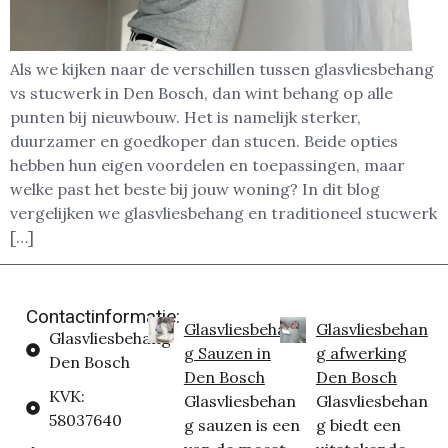
Als we kijken naar de verschillen tussen glasvliesbehang
vs stucwerk in Den Bosch, dan wint behang op alle
punten bij nieuwbouw. Het is namelijk sterker,
duurzamer en goedkoper dan stucen. Beide opties
hebben hun eigen voordelen en toepassingen, maar
welke past het beste bij jouw woning? In dit blog
vergelijken we glasvliesbehang en traditioneel stucwerk
[…]
Contactinformatie:
Glasvliesbehan
Glasvliesbehan
Glasvliesbehang
g Sauzen in
g afwerking
Den Bosch
Den Bosch
Den Bosch
KVK:
Glasvliesbehan
Glasvliesbehan
58037640
g sauzen is een
g biedt een