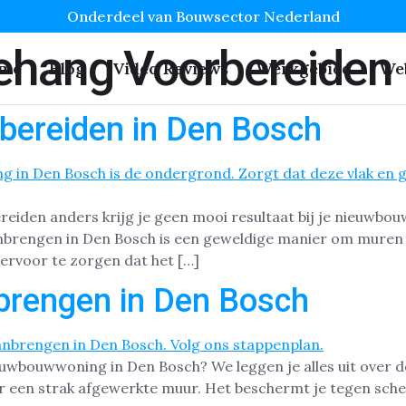
Onderdeel van Bouwsector Nederland
behang Voorbereiden
me
Blog
Video Reviews
Werkgebied
We
bereiden in Den Bosch
eiden anders krijg je geen mooi resultaat bij je nieuwbou
brengen in Den Bosch is een geweldige manier om muren e
ervoor te zorgen dat het […]
brengen in Den Bosch
ieuwbouwwoning in Den Bosch? We leggen je alles uit over 
r een strak afgewerkte muur. Het beschermt je tegen scheu